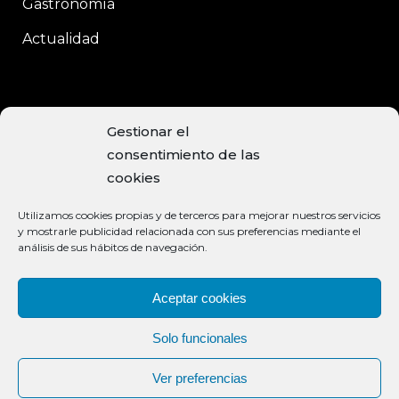
Gastronomía
Actualidad
CONTACTO
Gestionar el
consentimiento de las
C/Enrique Moreno, 15
cookies
Baeza, 23440 JAÉN
Utilizamos cookies propias y de terceros para mejorar nuestros servicios
+34 953 740 113
y mostrarle publicidad relacionada con sus preferencias mediante el
análisis de sus hábitos de navegación.
info@aceiteclaramunt.com
MÉTODOS DE PAGO ACEPTADOS
Aceptar cookies
Solo funcionales
Ver preferencias