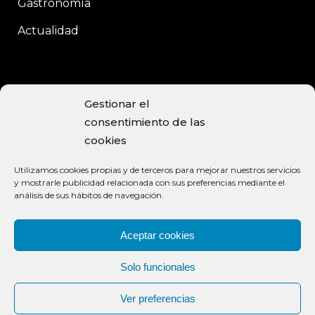
Gastronomía
Actualidad
CONTACTO
Gestionar el
consentimiento de las
C/Enrique Moreno, 15
cookies
Baeza, 23440 JAÉN
Utilizamos cookies propias y de terceros para mejorar nuestros servicios
+34 953 740 113
y mostrarle publicidad relacionada con sus preferencias mediante el
análisis de sus hábitos de navegación.
info@aceiteclaramunt.com
MÉTODOS DE PAGO ACEPTADOS
Aceptar cookies
Solo funcionales
Ver preferencias