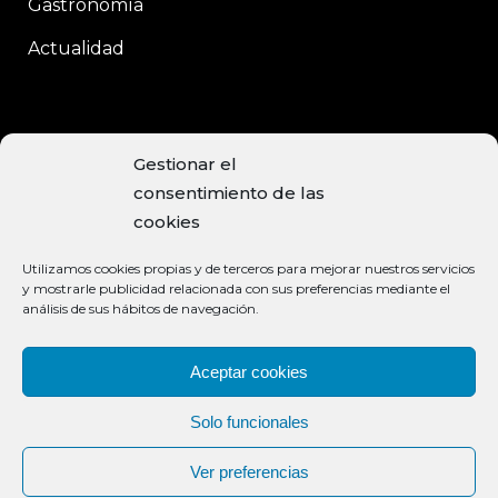
Gastronomía
Actualidad
CONTACTO
Gestionar el
consentimiento de las
C/Enrique Moreno, 15
cookies
Baeza, 23440 JAÉN
Utilizamos cookies propias y de terceros para mejorar nuestros servicios
+34 953 740 113
y mostrarle publicidad relacionada con sus preferencias mediante el
análisis de sus hábitos de navegación.
info@aceiteclaramunt.com
MÉTODOS DE PAGO ACEPTADOS
Aceptar cookies
Solo funcionales
Ver preferencias