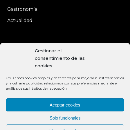
Gastronomía
Actualidad
CONTACTO
Gestionar el
consentimiento de las
C/Enrique Moreno, 15
cookies
Baeza, 23440 JAÉN
Utilizamos cookies propias y de terceros para mejorar nuestros servicios
+34 953 740 113
y mostrarle publicidad relacionada con sus preferencias mediante el
análisis de sus hábitos de navegación.
info@aceiteclaramunt.com
MÉTODOS DE PAGO ACEPTADOS
Aceptar cookies
Solo funcionales