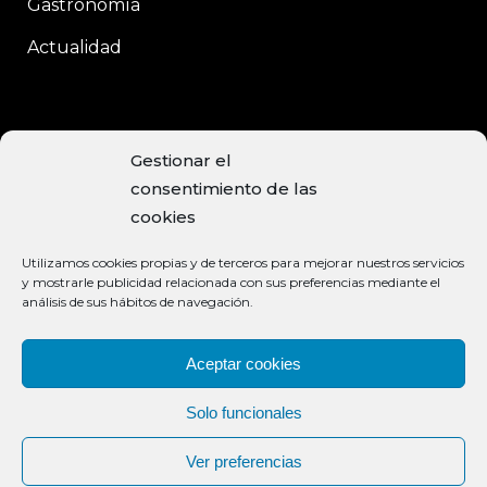
Gastronomía
Actualidad
CONTACTO
Gestionar el
consentimiento de las
C/Enrique Moreno, 15
cookies
Baeza, 23440 JAÉN
Utilizamos cookies propias y de terceros para mejorar nuestros servicios
+34 953 740 113
y mostrarle publicidad relacionada con sus preferencias mediante el
análisis de sus hábitos de navegación.
info@aceiteclaramunt.com
MÉTODOS DE PAGO ACEPTADOS
Aceptar cookies
Solo funcionales
Ver preferencias