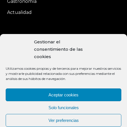
Gastronomía
Actualidad
CONTACTO
Gestionar el
consentimiento de las
C/Enrique Moreno, 15
cookies
Baeza, 23440 JAÉN
Utilizamos cookies propias y de terceros para mejorar nuestros servicios
+34 953 740 113
y mostrarle publicidad relacionada con sus preferencias mediante el
análisis de sus hábitos de navegación.
info@aceiteclaramunt.com
MÉTODOS DE PAGO ACEPTADOS
Aceptar cookies
Solo funcionales
Ver preferencias