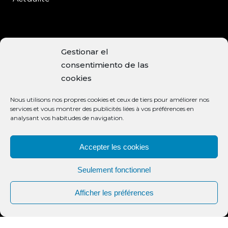
CONTACT
Gestionar el
consentimiento de las
C/Enrique Moreno, 15
cookies
Baeza, 23440 JAÉN
Nous utilisons nos propres cookies et ceux de tiers pour améliorer nos
+34 953 740 113
services et vous montrer des publicités liées à vos préférences en
analysant vos habitudes de navigation.
info@aceiteclaramunt.com
MODES DE PAIEMENT ACCEPTÉS
Accepter les cookies
Seulement fonctionnel
Afficher les préférences