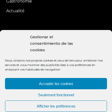
Gastronomie
Actualité
CONTACT
Gestionar el
consentimiento de las
C/Enrique Moreno, 15
cookies
Baeza, 23440 JAÉN
Nous utilisons nos propres cookies et ceux de tiers pour améliorer nos
+34 953 740 113
services et vous montrer des publicités liées à vos préférences en
analysant vos habitudes de navigation.
info@aceiteclaramunt.com
MODES DE PAIEMENT ACCEPTÉS
Accepter les cookies
Seulement fonctionnel
Afficher les préférences