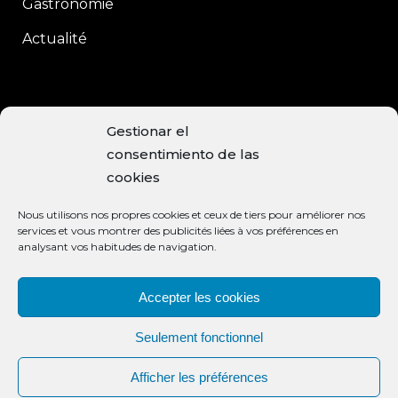
Gastronomie
Actualité
CONTACT
Gestionar el
consentimiento de las
C/Enrique Moreno, 15
cookies
Baeza, 23440 JAÉN
Nous utilisons nos propres cookies et ceux de tiers pour améliorer nos
+34 953 740 113
services et vous montrer des publicités liées à vos préférences en
analysant vos habitudes de navigation.
info@aceiteclaramunt.com
MODES DE PAIEMENT ACCEPTÉS
Accepter les cookies
Seulement fonctionnel
Afficher les préférences